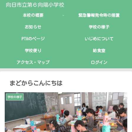
向日市立第６向陽小学校
本校の概要
緊急警報発令時の措置
お知らせ
学校の様子
PTAのページ
いじめについて
学校便り
給食室
アクセス・マップ
ログイン
まどからこんにちは
学校の様子