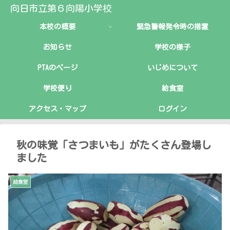
向日市立第６向陽小学校
本校の概要
緊急警報発令時の措置
お知らせ
学校の様子
PTAのページ
いじめについて
学校便り
給食室
アクセス・マップ
ログイン
秋の味覚「さつまいも」がたくさん登場し
ました
給食室