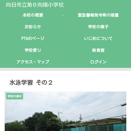
向日市立第６向陽小学校
本校の概要
緊急警報発令時の措置
お知らせ
学校の様子
PTAのページ
いじめについて
学校便り
給食室
アクセス・マップ
ログイン
水泳学習 その２
学校の様子