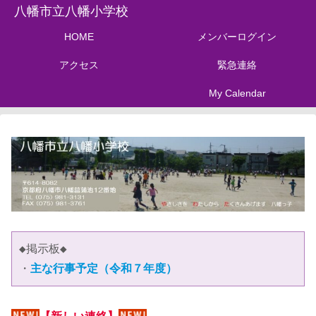
八幡市立八幡小学校
HOME
メンバーログイン
アクセス
緊急連絡
My Calendar
◆掲示板◆
・
主な行事予定（令和７年度）