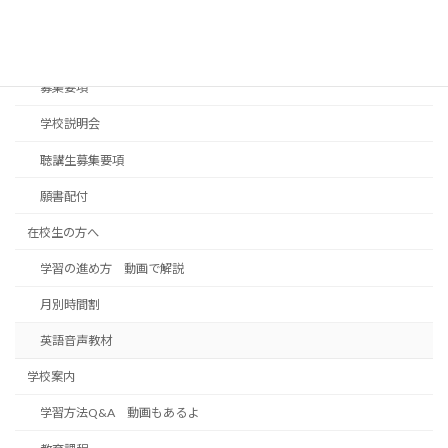
入学案内
入学案内パンフレット
募集要項
学校説明会
聴講生募集要項
願書配付
在校生の方へ
学習の進め方 動画で解説
月別時間割
英語音声教材
学校案内
学習方法Q&A 動画もあるよ