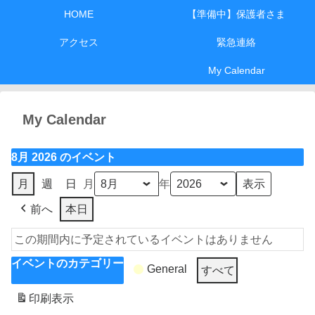
HOME
【準備中】保護者さま
アクセス
緊急連絡
My Calendar
My Calendar
8月 2026 のイベント
月
週
日
月
年
前へ
本日
この期間内に予定されているイベントはありません
イベントのカテゴリー
General
すべて
印刷
表示