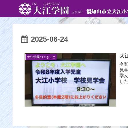
2025-06-24
大
大江学園のできごと
令
見
学
し
た。