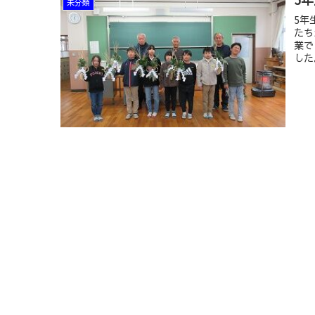
未分類
5年
たち
業で
した