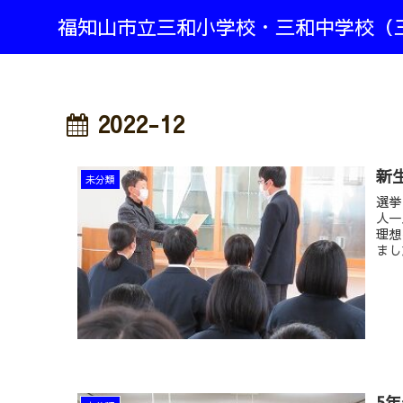
福知山市立三和小学校・三和中学校（
2022-12
新
未分類
選挙
人一
理想
まし
5