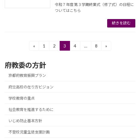
令和７年度 第３学期終業式（修了式）の日程に
ついてはこちら
続きを読む
投
«
1
2
3
4
…
8
»
固
固
固
固
固
定
定
定
定
定
稿
ペ
ペ
ペ
ペ
ペ
府教委の方針
ー
ー
ー
ー
ー
の
ジ
ジ
ジ
ジ
ジ
ペ
京都府教育振興プラン
ー
府立高校の在り方ビジョン
ジ
学校教育の重点
送
社会教育を推進するために
り
いじめ防止基本方針
不登校児童生徒支援計画