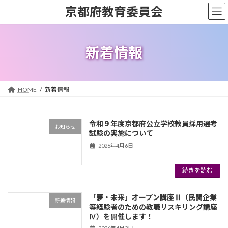
コ
ナ
京都府教育委員会
ン
ビ
テ
ゲ
ン
ー
ツ
シ
新着情報
へ
ョ
ス
ン
キ
に
ッ
移
HOME
新着情報
プ
動
令和９年度京都府公立学校教員採用選考
お知らせ
試験の実施について
2026年4月6日
続きを読む
「夢・未来」オープン講座Ⅲ（民間企業
新着情報
等経験者のための教職リスキリング講座
Ⅳ）を開催します！