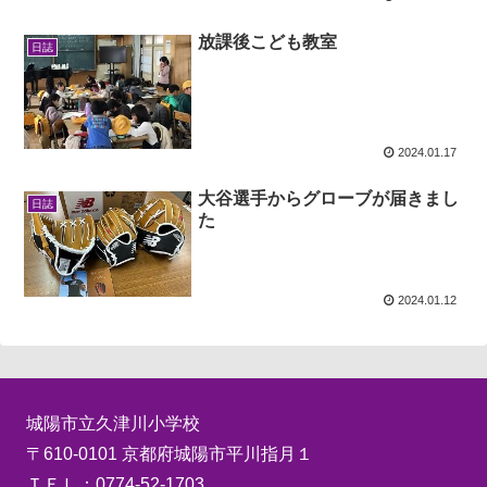
放課後こども教室
日誌
2024.01.17
大谷選手からグローブが届きまし
日誌
た
2024.01.12
城陽市立久津川小学校
〒610-0101 京都府城陽市平川指月１
ＴＥＬ：
0774-52-1703