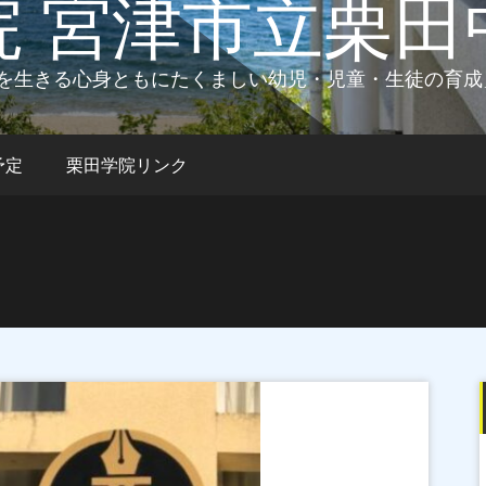
院 宮津市立栗田
を生きる心身ともにたくましい幼児・児童・生徒の育成
予定
栗田学院リンク