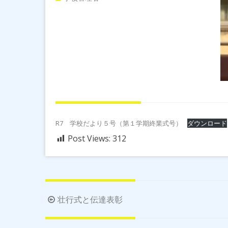
R7 学校だより５号（第１学期終業式号）
ダウンロード
Post Views:
312
投
壮行式と伝達表彰
稿