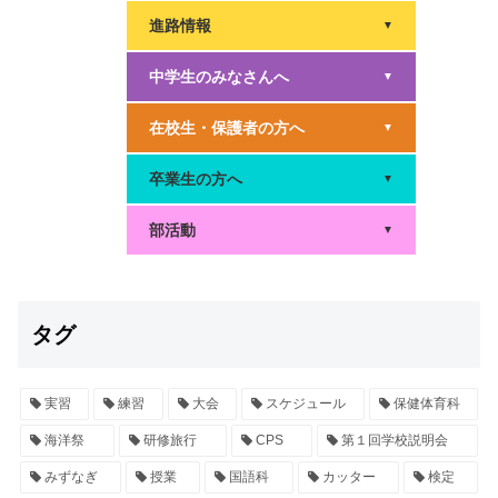
進路情報
▼
中学生のみなさんへ
▼
在校生・保護者の方へ
▼
卒業生の方へ
▼
部活動
▼
タグ
実習
練習
大会
スケジュール
保健体育科
海洋祭
研修旅行
CPS
第１回学校説明会
みずなぎ
授業
国語科
カッター
検定