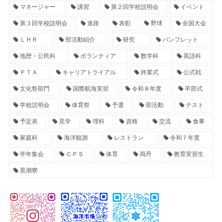
マネージャー
講習
第２回学校説明会
イベント
第３回学校説明会
進路
表彰
野球
全国大会
ＬＨＲ
部活動紹介
研究
パンフレット
地歴・公民科
ボランティア
数学科
英語科
ＰＴＡ
キャリアトライアル
終業式
公式戦
文化祭部門
国際航海実習
令和８年度
卒部式
学校説明会
体育祭
予選
部活動
テスト
予定表
見学
理科
資格
交流
食事
家庭科
海洋観測
レストラン
令和７年度
学年集会
ＣＰＳ
体育
両丹
教育実習生
黒潮寮