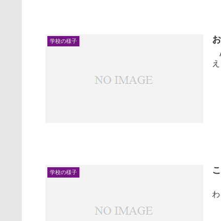
学校の様子
A
え
学校の様子
４
わ