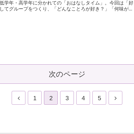
学年・高学年に分かれての「おはなしタイム」。今回は「好
してグループをつくり、「どんなことろが好き？」「何味が...
次のページ
1
2
3
4
5