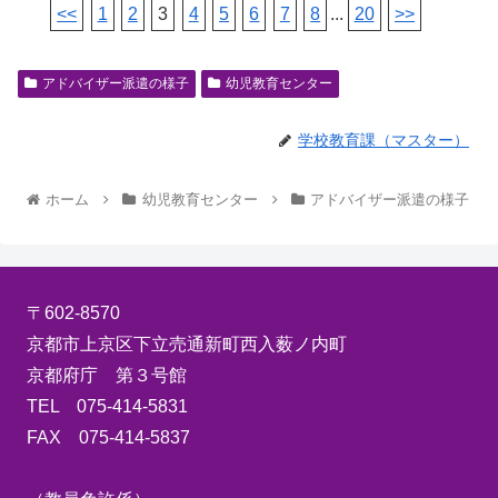
<<
1
2
3
4
5
6
7
8
...
20
>>
アドバイザー派遣の様子
幼児教育センター
学校教育課（マスター）
ホーム
幼児教育センター
アドバイザー派遣の様子
〒602-8570
京都市上京区下立売通新町西入薮ノ内町
京都府庁 第３号館
TEL 075-414-5831
FAX 075-414-5837