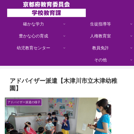
確かな学力
生徒指導等
豊かな心の育成
人権教育室
幼児教育センター
教員免許
その他
アドバイザー派遣【木津川市立木津幼稚
園】
アドバイザー派遣の様子