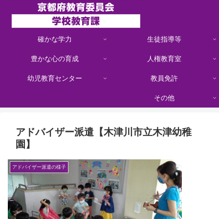
確かな学力
生徒指導等
豊かな心の育成
人権教育室
幼児教育センター
教員免許
その他
アドバイザー派遣【木津川市立木津幼稚
園】
アドバイザー派遣の様子