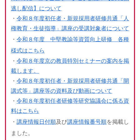
逃し配信】について
・
令和８年度初任者・新規採用者研修共通「人
権教育・生徒指導」講座の受講対象者について
・
令和８年度 中堅教諭等資質向上研修 各種
様式
はこちら
・
令和８年度京の教員特別セミナーの案内を掲
載します。
・
令和８年度初任者・新規採用者研修共通「開
講式等」講座等の資料及び動画について
・
令和８年度初任者研修等研究協議会に係る資
料はこちら
・
講座情報日付順
及び
講座情報番号順
を掲載し
ました。