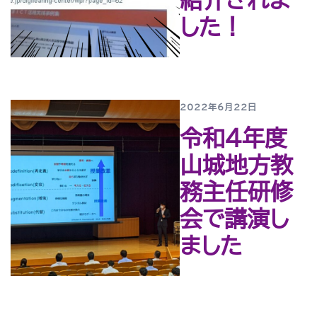
紹介されま
した！
2022年6月22日
令和４年度
山城地方教
務主任研修
会で講演し
ました