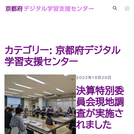
コ
検
ト
ン
索
グ
テ
ル
ン
メ
ツ
ニ
へ
ュ
カテゴリー:
京都府デジタル
ス
ー
キ
学習支援センター
ッ
プ
2022年10月28日
決算特別委
員会現地調
査が実施さ
れました