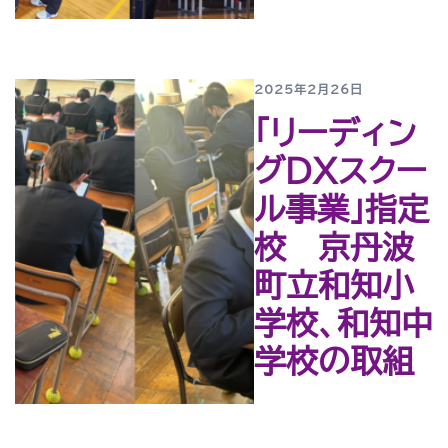
2025年2月26日
「リーディン
グDXスクー
ル事業」指定
校 京丹波
町立和知小
学校、和知中
学校の取組