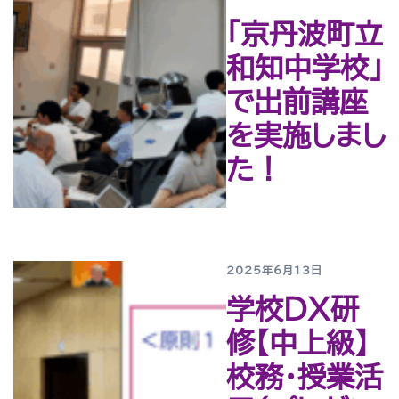
「京丹波町立
和知中学校」
で出前講座
を実施しまし
た！
2025年6月13日
学校DX研
修【中上級】
校務・授業活