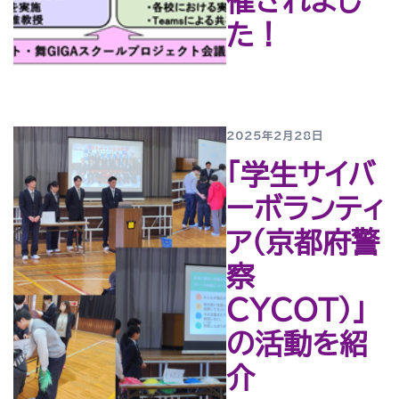
催されまし
た！
2025年2月28日
「学生サイバ
ーボランティ
ア（京都府警
察
CYCOT）」
の活動を紹
介