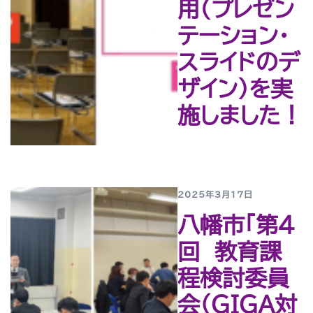
用(プレゼン
テーション・
スライドのデ
ザイン)を実
施しました！
2025年3月17日
八幡市「第４
回 教育課
程検討委員
会（ＧＩＧＡ対