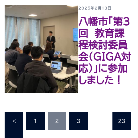
2025年2月13日
八幡市「第３
回 教育課
程検討委員
会（ＧＩＧＡ対
応）」に参加
しました！
投
<
1
2
3
…
23
稿
の