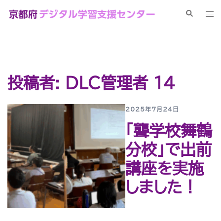
コ
検
ト
ン
索
グ
テ
ル
ン
メ
ツ
ニ
へ
ュ
投稿者:
DLC管理者 14
ス
ー
キ
ッ
2025年7月24日
プ
「聾学校舞鶴
分校」で出前
講座を実施
しました！