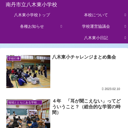
南丹市立八木東小学校
八木東小学校トップ
本校について
各種お知らせ
学校運営協議会
八木東小日記
八木東小チャレンジまとめ集会
学校行事
2023.02.10
４年 「耳が聞こえない」ってど
地域とともにある学校づくり
ういうこと？（総合的な学習の時
間）