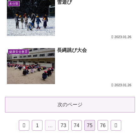
雪遊び
未分類
2023.01.26
長縄跳び大会
健康安全教育
2023.01.26
次のページ
1
…
73
74
75
76