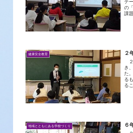
テ
の
課題
２
健康安全教育
２
き
た
る
るこ
６
地域とともにある学校づくり