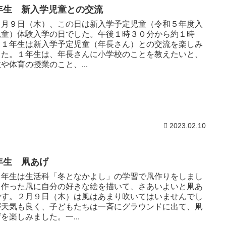
年生 新入学児童との交流
月９日（木）、この日は新入学予定児童（令和５年度入
児童）体験入学の日でした。午後１時３０分から約１時
、１年生は新入学予定児童（年長さん）との交流を楽しみ
した。１年生は、年長さんに小学校のことを教えたいと、
や体育の授業のこと、...
2023.02.10
年生 凧あげ
年生は生活科「冬となかよし」の学習で凧作りをしまし
。作った凧に自分の好きな絵を描いて、さあいよいと凧あ
です。２月９日（木）は風はあまり吹いてはいませんでし
が天気も良く、子どもたちは一斉にグラウンドに出て、凧
を楽しみました。一...