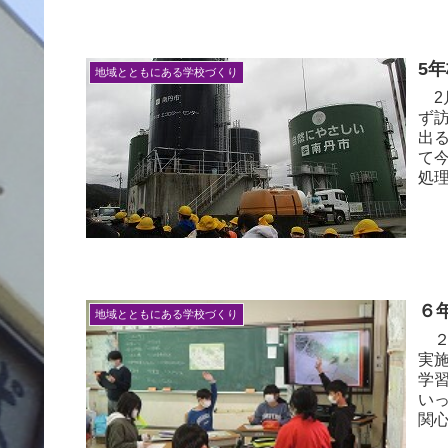
5
地域とともにある学校づくり
2
ず
出
て
処理
６
地域とともにある学校づくり
２
実
学
い
関心