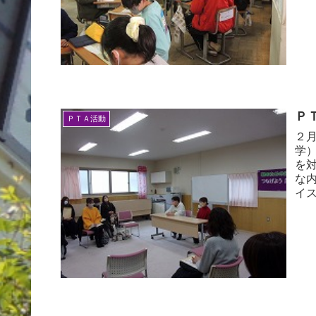
Ｐ
ＰＴＡ活動
２
学
を
な
イス