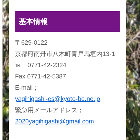
基本情報
〒629-0122
京都府南丹市八木町青戸馬垣内13-1
℡ 0771-42-2324
Fax 0771-42-5387
E-mail；
yagihigashi-es@kyoto-be.ne.jp
緊急用メールアドレス；
2020yagihigashi@gmail.com