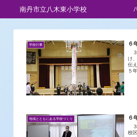
南丹市立八木東小学校
６
学校行事
３
け
伝え
５年
６年
地域とともにある学校づくり
３
校