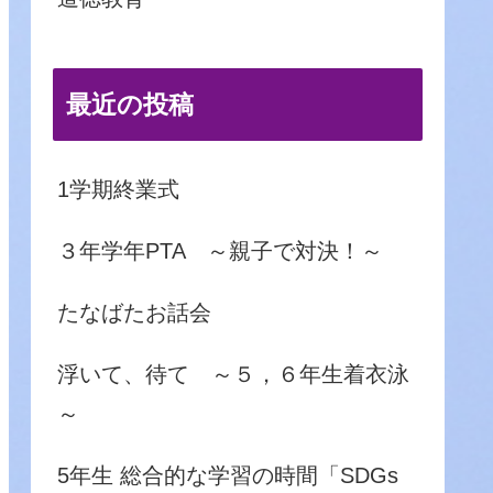
最近の投稿
1学期終業式
３年学年PTA ～親子で対決！～
たなばたお話会
浮いて、待て ～５，６年生着衣泳
～
5年生 総合的な学習の時間「SDGs