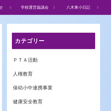
せ
学校運営協議会
八木東小日記
カテゴリー
ＰＴＡ活動
人権教育
保幼小中連携事業
健康安全教育