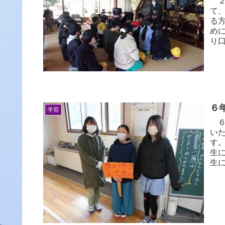
２
て
る
め
り口
６
学習
６
い
す
生
生に