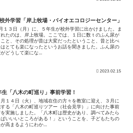
年校外学習「岸上牧場・バイオエコロジーセンター」
月１３日（月）に、５年生が校外学習に出かけました。ま
訪れたのは、岸上牧場。ここでは、１日に数ｔのふん尿が
ること、その処理が昔は大変だったということ、昔と比べ
今はとても楽になったというお話を聞きました。ふん尿の
がどうして楽にな...
2023.02.15
年生「八木の町巡り」事前学習！
月１４日（火）、地域在住の方々を教室に迎え、３月に
施する「八木の町巡りツアー（社会見学）」に向けた事前
習を実施しました。「八木町は歴史があり、調べてみたら
っぱいいいところがある！」ということを、子どもたちの
が高まるようにわか...