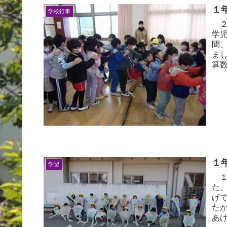
１
学校行事
２
学
間
ま
算数
１
学習
１
た
げ
た
あげ