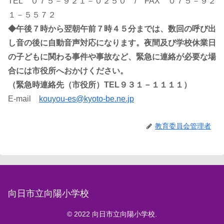
TEL ０７５－９２１－０２５０ / FAX ０７５－９２
１－５５７２
◆午後７時から翌朝午前７時４５分までは、数回の呼び出
し音の後に自動音声対応になります。夜間及び学校休業日
の子どもに関わる事件や事故など、緊急に連絡が必要な場
合には市役所へおかけください。
（緊急時連絡先（市役所）TEL９３１－１１１１）
E-mail
kouyou-es@kyoto-be.ne.jp
教育委員会管理者
向日市立向陽小学校
© 2022 向日市立向陽小学校.