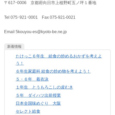
〒617ｰ0006 京都府向日市上植野町五ノ坪１番地
Tel 075ｰ921ｰ0001 Fax 075-921-0021
Email
5kouyou-es@kyoto-be.ne.jp
新着情報
たけっこ６年生 給食の炒めるおかずを考えよ
う！
６年生家庭科 給食の炒め物を考えよう！
５・６年 着衣泳
１年生 とうもろこしの皮むき
５年 ダイハツ出前授業
日本全国味めぐり 大阪
セレクト給食