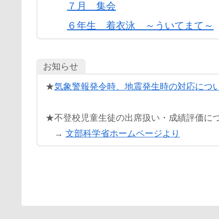
７月 集会
６年生 着衣泳 ～ういてまて～
お知らせ
★
気象警報発令時、地震発生時の対応につ
★不登校児童生徒の出席扱い・成績評価に
→
文部科学省ホームページより